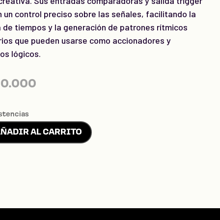
creativa. Sus entradas comparadoras y salida trigger
 un control preciso sobre las señales, facilitando la
 de tiempos y la generación de patrones rítmicos
rios que pueden usarse como accionadores y
os lógicos.
0.000
stencias
ÑADIR AL CARRITO
meda's
ad