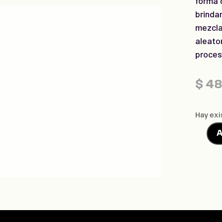
forma 
brindan
mezcla
aleato
proces
$
48
Hay exi
A
ANDro
ORbit
cantid