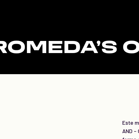
OMEDA’S 
Este m
AND – 